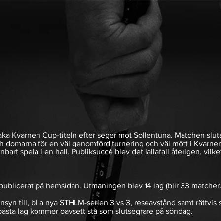
ka Kvarnen Cup-titeln efter seger mot Sollentuna. Matchen slutar
och domarna för en väl genomförd turnering och väl mött i Kvarn
art spela i en hall. Publiksuccé blev det iallafall återigen, vilket
publicerat på hemsidan. Utmaningen blev 14 lag (blir 33 matcher.
nsyn till, bl a nya STHLM-serien 3 vs 3, reseavstånd samt rättvi
n, bästa lag kommer oavsett stå som slutsegrare på söndag.