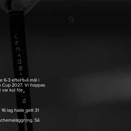
 6-3 efter två mål i
en Cup 2027. Vi hoppas
 var kul för
 16 lag hade gett 31
s schemaläggning. Så